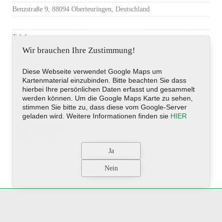
Benzstraße 9, 88094 Oberteuringen, Deutschland
Telefon
+49 (0)7546-476
Wir brauchen Ihre Zustimmung!
Telefax
+49 (0)7546-1321
Diese Webseite verwendet Google Maps um
Kartenmaterial einzubinden. Bitte beachten Sie dass
E-Mail-Adresse
hierbei Ihre persönlichen Daten erfasst und gesammelt
info@eugenbubeck.de
werden können. Um die Google Maps Karte zu sehen,
Homepage
stimmen Sie bitte zu, dass diese vom Google-Server
http://www.eugenbubeck.de
geladen wird. Weitere Informationen finden sie
HIER
Ansprechpartner/in
Eugen Bubeck