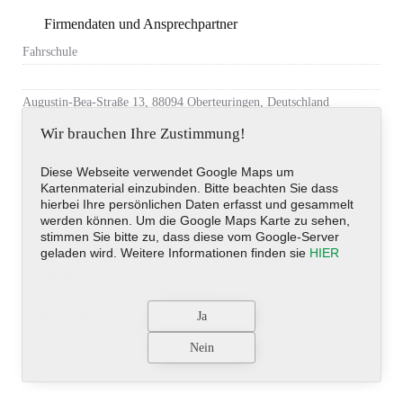
Firmendaten und Ansprechpartner
Fahrschule
Augustin-Bea-Straße 13, 88094 Oberteuringen, Deutschland
Wir brauchen Ihre Zustimmung!
Telefon
+49 (0)7546-918541
Diese Webseite verwendet Google Maps um
Kartenmaterial einzubinden. Bitte beachten Sie dass
Telefax
hierbei Ihre persönlichen Daten erfasst und gesammelt
+49 (0)7546-918544
werden können. Um die Google Maps Karte zu sehen,
E-Mail-Adresse
stimmen Sie bitte zu, dass diese vom Google-Server
a.berger@fahrschuleschobloch.de
geladen wird. Weitere Informationen finden sie
HIER
Homepage
https://www.fahrschule-schobloch.de
Ansprechpartner/in
Inhaber Alexander Berger