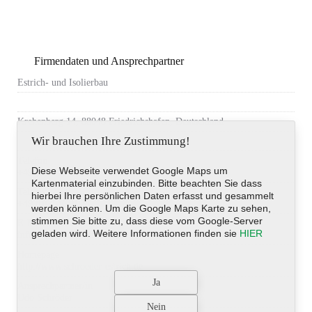
Firmendaten und Ansprechpartner
Estrich- und Isolierbau
Krehenberg 14, 88048 Friedrichshafen, Deutschland
Wir brauchen Ihre Zustimmung!
Telefon
Diese Webseite verwendet Google Maps um
+49 (0)7546-2313
Kartenmaterial einzubinden. Bitte beachten Sie dass
Telefax
hierbei Ihre persönlichen Daten erfasst und gesammelt
+49 (0)7546-1028
werden können. Um die Google Maps Karte zu sehen,
stimmen Sie bitte zu, dass diese vom Google-Server
E-Mail-Adresse
geladen wird. Weitere Informationen finden sie
HIER
info@schroeder-estrich.de
Homepage
http://www.schroeder-estrich.de
Ansprechpartner/in
Udo Schröder