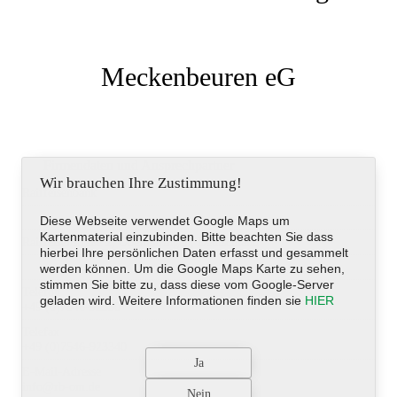
Meckenbeuren eG
Firmendaten und Ansprechpartner
Wir brauchen Ihre Zustimmung!
Raiffeisenbank
Diese Webseite verwendet Google Maps um
Kartenmaterial einzubinden. Bitte beachten Sie dass
Raiffeisenstraße 2, Oberteuringen, Deutschland
hierbei Ihre persönlichen Daten erfasst und gesammelt
werden können. Um die Google Maps Karte zu sehen,
stimmen Sie bitte zu, dass diese vom Google-Server
Telefon
geladen wird. Weitere Informationen finden sie
HIER
+49 (0)7546-92330
Telefax
+49 (0)7546-923340
E-Mail-Adresse
info@rb-om.de