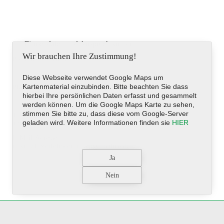
Firmendaten und Ansprechpartner
Wir brauchen Ihre Zustimmung!
Portfolio Consultant
Diese Webseite verwendet Google Maps um
Kartenmaterial einzubinden. Bitte beachten Sie dass
Pfänderstraße 33, Oberteuringen, Deutschland
hierbei Ihre persönlichen Daten erfasst und gesammelt
werden können. Um die Google Maps Karte zu sehen,
stimmen Sie bitte zu, dass diese vom Google-Server
Telefon
geladen wird. Weitere Informationen finden sie
HIER
+49 (0)7546-1542
E-Mail-Adresse
m.knisel-portfolioconsultant@t-online.de