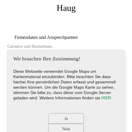
Haug
Firmendaten und Ansprechpartner
Gärtnerei und Blumenhaus
Wir brauchen Ihre Zustimmung!
Ramsenbühl 3, Oberteuringen, Deutschland
Diese Webseite verwendet Google Maps um
Kartenmaterial einzubinden. Bitte beachten Sie dass
Telefon
hierbei Ihre persönlichen Daten erfasst und gesammelt
+49 (0)7546-5259
werden können. Um die Google Maps Karte zu sehen,
stimmen Sie bitte zu, dass diese vom Google-Server
E-Mail-Adresse
gaertnerei.haug@gmx.de
geladen wird. Weitere Informationen finden sie
HIER
Homepage
https://www.gaertnerei-blumenhaus-haug.de
Ansprechpartner/in
Uwe Haug