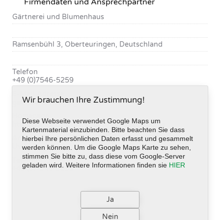
Firmendaten und Ansprechpartner
Gärtnerei und Blumenhaus
Ramsenbühl 3, Oberteuringen, Deutschland
Telefon
+49 (0)7546-5259
E-Mail-Adresse
Wir brauchen Ihre Zustimmung!
gaertnerei.haug@gmx.de
Homepage
Diese Webseite verwendet Google Maps um
https://www.gaertnerei-blumenhaus-haug.de
Kartenmaterial einzubinden. Bitte beachten Sie dass
Ansprechpartner/in
hierbei Ihre persönlichen Daten erfasst und gesammelt
Uwe Haug
werden können. Um die Google Maps Karte zu sehen,
stimmen Sie bitte zu, dass diese vom Google-Server
Telefon-Durchwahl
geladen wird. Weitere Informationen finden sie
HIER
+49 (0)7546-5259