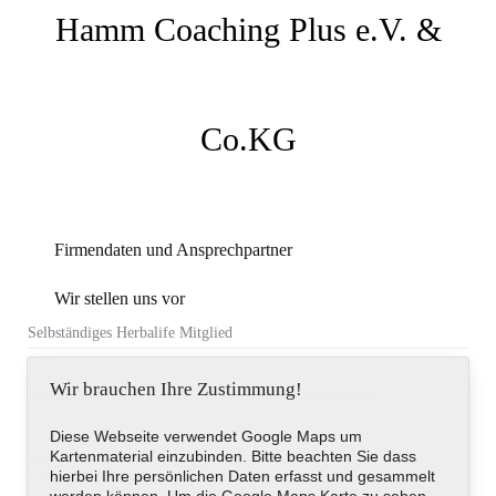
Hamm Coaching Plus e.V. &
Co.KG
Firmendaten und Ansprechpartner
Wir stellen uns vor
Selbständiges Herbalife Mitglied
Wir brauchen Ihre Zustimmung!
Hainwinkelstraße 2, 88094, Oberteuringen, Deutschland
Diese Webseite verwendet Google Maps um
Kartenmaterial einzubinden. Bitte beachten Sie dass
Telefon
+49 (0)7546-929867
hierbei Ihre persönlichen Daten erfasst und gesammelt