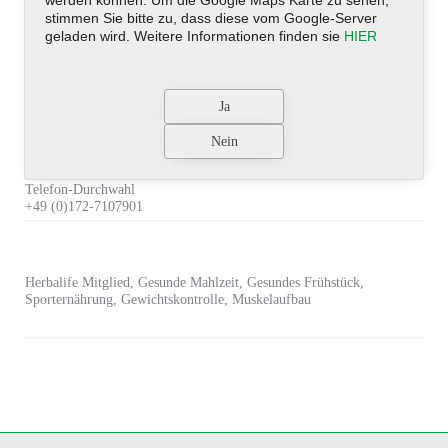
werden können. Um die Google Maps Karte zu sehen,
Telefax
stimmen Sie bitte zu, dass diese vom Google-Server
---
geladen wird. Weitere Informationen finden sie
HIER
E-Mail-Adresse
hamm@sdadmin.eu
Homepage
https://mhamm.goherbalife.com
Ansprechpartner/in
Matthias Hamm
Telefon-Durchwahl
+49 (0)172-7107901
Herbalife Mitglied, Gesunde Mahlzeit, Gesundes Frühstück,
Sporternährung, Gewichtskontrolle, Muskelaufbau