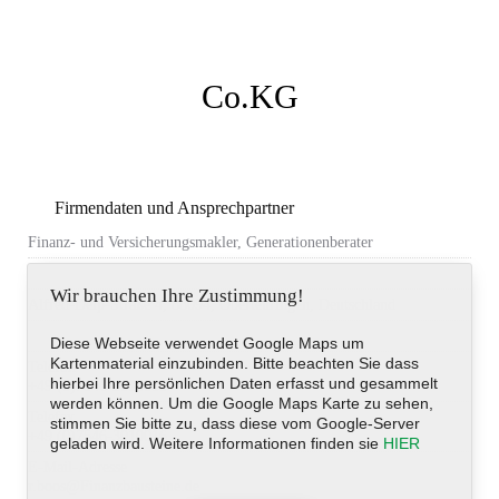
Co.KG
Firmendaten und Ansprechpartner
Finanz- und Versicherungsmakler, Generationenberater
Wir brauchen Ihre Zustimmung!
Alfred-Delp-Straße 4, 88094, Oberteuringen, Deutschland
Diese Webseite verwendet Google Maps um
Kartenmaterial einzubinden. Bitte beachten Sie dass
Telefon
hierbei Ihre persönlichen Daten erfasst und gesammelt
+49 (0)7546-3010015
werden können. Um die Google Maps Karte zu sehen,
Telefax
stimmen Sie bitte zu, dass diese vom Google-Server
+49 (0)7546-3010016
geladen wird. Weitere Informationen finden sie
HIER
E-Mail-Adresse
r.boos@Finanzbausteine.de