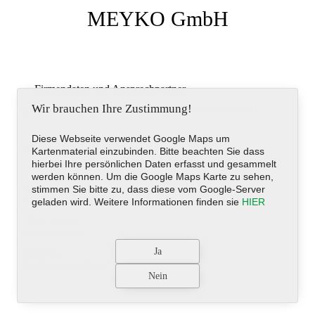
MEYKO GmbH
Firmendaten und Ansprechpartner
Wir brauchen Ihre Zustimmung!
Sport- und Golfplatztechnik, Kommunal- und Gartentechnik
Diese Webseite verwendet Google Maps um
Meersburger Str. 31, Oberteuringen, Deutschland
Kartenmaterial einzubinden. Bitte beachten Sie dass
hierbei Ihre persönlichen Daten erfasst und gesammelt
werden können. Um die Google Maps Karte zu sehen,
stimmen Sie bitte zu, dass diese vom Google-Server
Telefon
+49 (0)7546-424660
geladen wird. Weitere Informationen finden sie
HIER
E-Mail-Adresse
info@meyko.eu
Homepage
https://www.meyko.eu