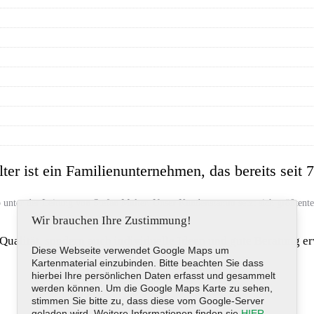
er ist ein Familienunternehmen, das bereits seit 7
b unter der Leitung von Stefan Multer. Unser Kundenstamm setzt sich größtente
Wir brauchen Ihre Zustimmung!
Qualität, sondern auch individuelle Ideen und gute Beratung e
Diese Webseite verwendet Google Maps um
Kartenmaterial einzubinden. Bitte beachten Sie dass
hierbei Ihre persönlichen Daten erfasst und gesammelt
werden können. Um die Google Maps Karte zu sehen,
stimmen Sie bitte zu, dass diese vom Google-Server
geladen wird. Weitere Informationen finden sie
HIER