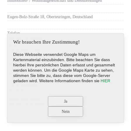
Immobilien- / Wohnbaugesellschaft und Dienstleistungen
Eugen-Bolz-Straße 18, Oberteuringen, Deutschland
Telefon
+49 (0)7546-923605-0
Wir brauchen Ihre Zustimmung!
Telefax
+49 (0)7546-923605-7
Diese Webseite verwendet Google Maps um
E-Mail-Adresse
Kartenmaterial einzubinden. Bitte beachten Sie dass
info@hoherbwg.de
hierbei Ihre persönlichen Daten erfasst und gesammelt
werden können. Um die Google Maps Karte zu sehen,
Homepage
stimmen Sie bitte zu, dass diese vom Google-Server
http://www.hoherbwg.de
geladen wird. Weitere Informationen finden sie
HIER
Ansprechpartner/in
Otto Hoher
Telefon-Durchwahl
+49 (0)7546-923605-8