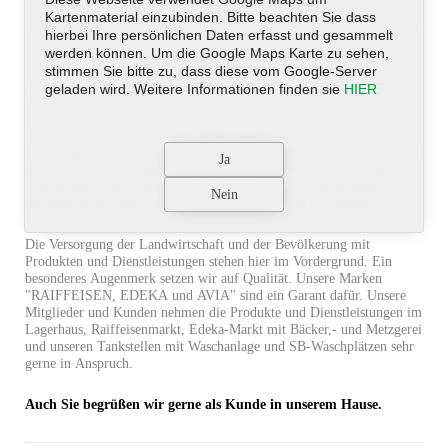
Homepage
Kartenmaterial einzubinden. Bitte beachten Sie dass
https://www.bag-oberteuringen.de
hierbei Ihre persönlichen Daten erfasst und gesammelt
werden können. Um die Google Maps Karte zu sehen,
stimmen Sie bitte zu, dass diese vom Google-Server
geladen wird. Weitere Informationen finden sie
HIER
Geprägt von dem ländlichen Umfeld wurde die BAG-Raiffeisen eG
1921 gegründet. Als Dienstleister vor Ort nimmt die BAG eine ganze
Reihe von Versorgungs- und Dienstleistungsaufgaben der heutigen
Gesellschaft wahr. Die BAG - Raiffeisen eG wird von unseren
Mitgliedern getragen und ist ein wesentlicher Teil der Region.
Die Versorgung der Landwirtschaft und der Bevölkerung mit
Produkten und Dienstleistungen stehen hier im Vordergrund. Ein
besonderes Augenmerk setzen wir auf Qualität. Unsere Marken
"RAIFFEISEN, EDEKA und AVIA" sind ein Garant dafür. Unsere
Mitglieder und Kunden nehmen die Produkte und Dienstleistungen im
Lagerhaus, Raiffeisenmarkt, Edeka-Markt mit Bäcker,- und Metzgerei
und unseren Tankstellen mit Waschanlage und SB-Waschplätzen sehr
gerne in Anspruch.
Auch Sie begrüßen wir gerne als Kunde in unserem Hause.